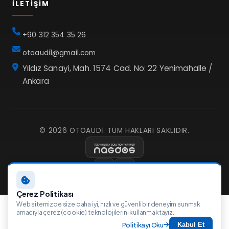
İLETIŞIM
+90 312 354 35 26
otoaudi1@gmail.com
Yıldız Sanayi, Mah. 1574 Cad. No: 22 Yenimahalle /
Ankara
© 2026 OTOAUDI. TÜM HAKLARI SAKLIDIR.
Çerez Politikası
Web sitemizde size daha iyi, hızlı ve güvenli bir deneyim sunmak
amacıyla çerez (cookie) teknolojilerini kullanmaktayız.
Politikayı Oku
Kabul Et